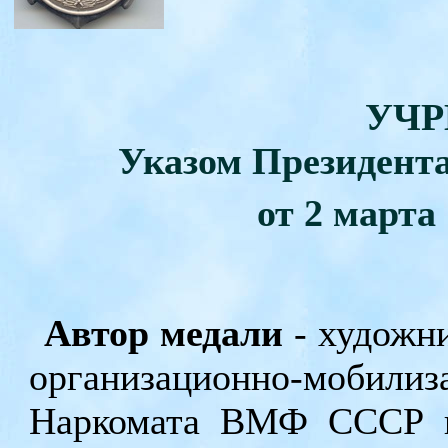
УЧ
Указом Президент
от
2 марта 
Автор медали
- художн
организационно-моби
Наркомата ВМФ СССР в