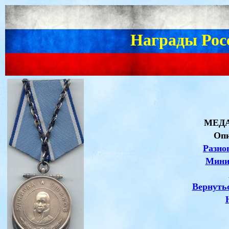
Награды Рос
МЕД
Опи
Разно
Мини
Вернуть